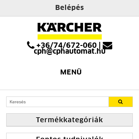
Belépés
+36/74/672-060
|
cph@cphautomat.hu
MENÜ
Termékkategóriák