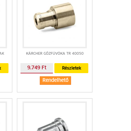
AK
KÄRCHER GŐZFÚVÓKA TR 40050
9.749 Ft
k
Részletek
Rendelhető