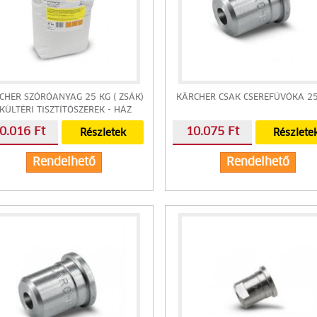
CHER SZÓRÓANYAG 25 KG ( ZSÁK)
KÄRCHER CSAK CSEREFÚVÓKA 2
 KÜLTÉRI TISZTÍTÓSZEREK - HÁZ
KÖRÜLI TISZTÍTÓSZEREK
0.016 Ft
10.075 Ft
Részletek
Részlete
Rendelhető
Rendelhető