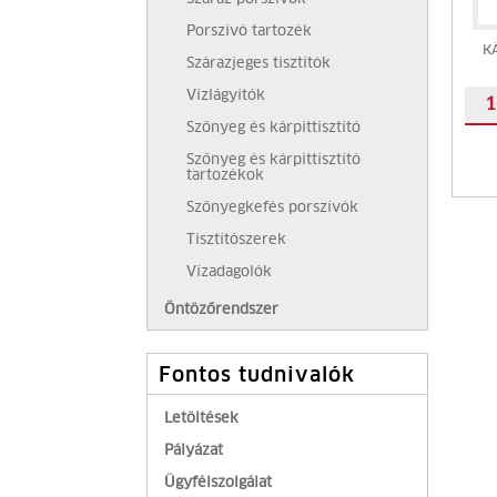
Porszívó tartozék
K
Szárazjeges tisztítók
Vízlágyítók
1
Szőnyeg és kárpittisztító
Szőnyeg és kárpittisztító
tartozékok
Szőnyegkefés porszívók
Tisztítószerek
Vízadagolók
Öntözőrendszer
Fontos tudnivalók
Letöltések
Pályázat
Ügyfélszolgálat