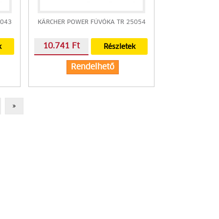
5043
KÄRCHER POWER FÚVÓKA TR 25054
10.741 Ft
k
Részletek
Rendelhető