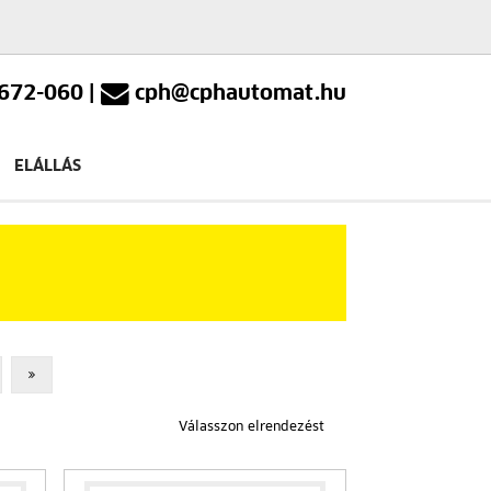
672-060
|
cph@cphautomat.hu
ELÁLLÁS
Válasszon elrendezést