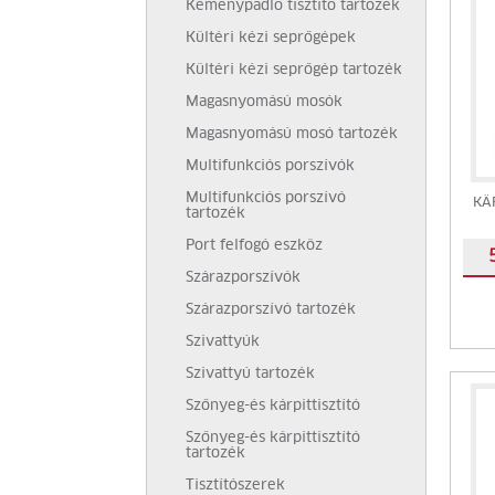
Keménypadló tisztító tartozék
Kültéri kézi seprőgépek
Kültéri kézi seprőgép tartozék
Magasnyomású mosók
Magasnyomású mosó tartozék
Multifunkciós porszívók
Multifunkciós porszívó
KÄ
tartozék
Port felfogó eszköz
Szárazporszívók
Szárazporszívó tartozék
Szivattyúk
Szivattyú tartozék
Szőnyeg-és kárpittisztító
Szőnyeg-és kárpittisztító
tartozék
Tisztítószerek