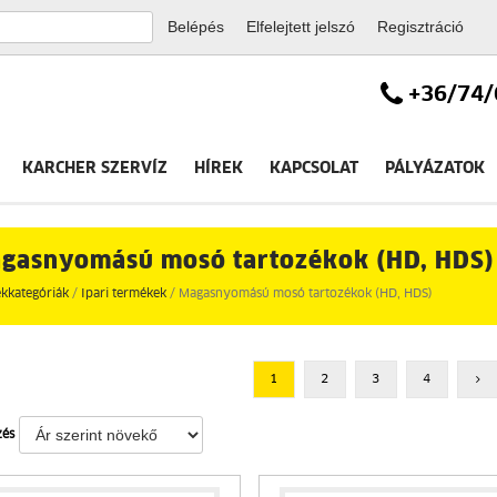
Elfelejtett jelszó
Regisztráció
+36/74/
KARCHER SZERVÍZ
HÍREK
KAPCSOLAT
PÁLYÁZATOK
gasnyomású mosó tartozékok (HD, HDS)
kkategóriák
/
Ipari termékek
/ Magasnyomású mosó tartozékok (HD, HDS)
1
2
3
4
zés