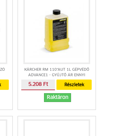
OZÓ
KÄRCHER RM 110*AUT 1L GÉPVÉDŐ
ADVANCE1 - GYŰJTŐ ÁR ENNYI
DARABTÓL: 360
5.208 Ft
k
Részletek
Raktáron