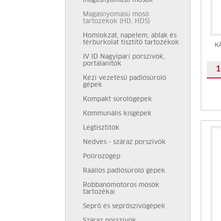
magasnyomású mosók
Magasnyomású mosó
tartozékok (HD, HDS)
Homlokzat, napelem, ablak és
térburkolat tisztító tartozékok
K
IV ID Nagyipari porszívók,
portalanítók
1
Kézi vezetésű padlósúroló
gépek
Kompakt súrológépek
Kommunális kisgépek
Légtisztítók
Nedves - száraz porszívók
Polírozógép
Ráállós padlósúroló gépek
Robbanómotoros mosók
tartozékai
Seprő és seprőszívógépek
Száraz porszívók