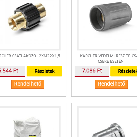
RCHER CSATLAKOZÓ -2XM22X1,5
KÄRCHER VÉDELMI RÉSZ TR CS
CSERE ESETÉN
5.544 Ft
7.086 Ft
Részletek
Részlete
Rendelhető
Rendelhető