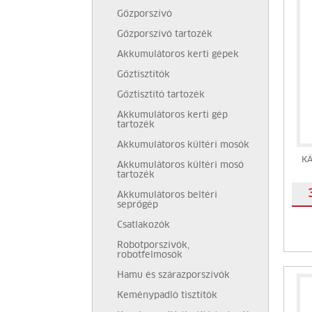
Gőzporszívó
Gőzporszívó tartozék
Akkumulátoros kerti gépek
Gőztisztítók
Gőztisztító tartozék
Akkumulátoros kerti gép
tartozék
Akkumulátoros kültéri mosók
KÄ
Akkumulátoros kültéri mosó
tartozék
Akkumulátoros beltéri
seprőgép
Csatlakozók
Robotporszívók,
robotfelmosók
Hamu és szárazporszívók
Keménypadló tisztítók