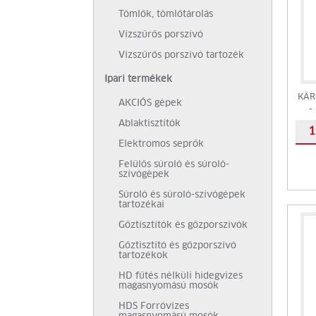
Tömlők, tömlőtárolás
Vízszűrős porszívó
Vízszűrős porszívó tartozék
Ipari termékek
KÄR
AKCIÓS gépek
-
Ablaktisztítók
1
Elektromos seprők
Felülős súroló és súroló-
szívógépek
Súroló és súroló-szívógépek
tartozékai
Gőztisztítók és gőzporszívók
Gőztisztító és gőzporszívó
tartozékok
HD fűtés nélküli hidegvizes
magasnyomású mosók
HDS Forróvizes