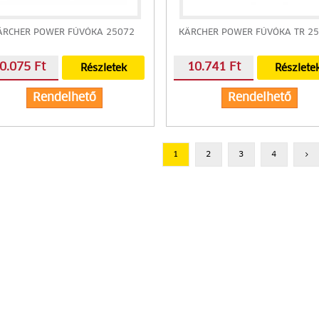
ÄRCHER POWER FÚVÓKA 25072
KÄRCHER POWER FÚVÓKA TR 2
0.075 Ft
10.741 Ft
Részletek
Részlete
Rendelhető
Rendelhető
1
2
3
4