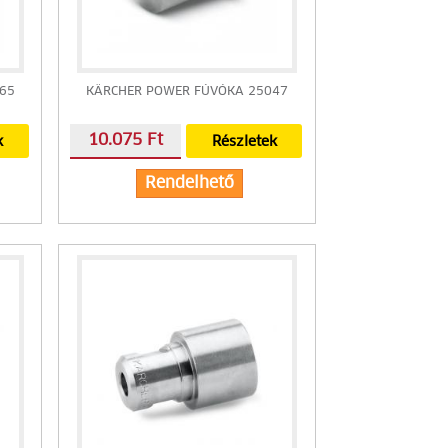
65
KÄRCHER POWER FÚVÓKA 25047
10.075 Ft
k
Részletek
Rendelhető