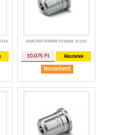
5034
KÄRCHER POWER FÚVÓKA 25100
10.075 Ft
k
Részletek
Rendelhető