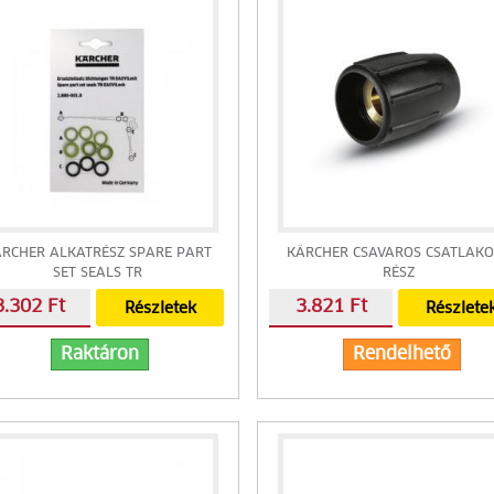
RCHER ALKATRÉSZ SPARE PART
KÄRCHER CSAVAROS CSATLAK
SET SEALS TR
RÉSZ
3.302 Ft
3.821 Ft
Részletek
Részlete
Raktáron
Rendelhető