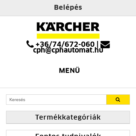
Belépés
+36/74/672-060
|
cph@cphautomat.hu
MENÜ
Termékkategóriák