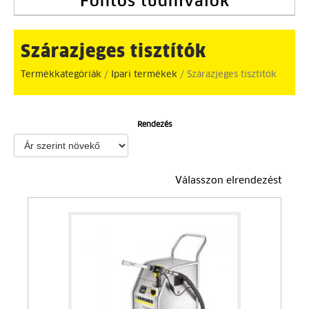
Fontos tudnivalók
Szárazjeges tisztítók
Termékkategóriák
/
Ipari termékek
/ Szárazjeges tisztítók
Rendezés
Válasszon elrendezést