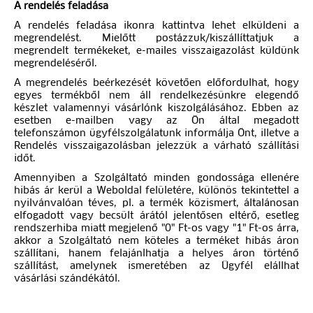
A rendelés feladása
A rendelés feladása ikonra kattintva lehet elküldeni a
megrendelést. Mielőtt postázzuk/kiszállíttatjuk a
megrendelt termékeket, e-mailes visszaigazolást küldünk
megrendeléséről.
A megrendelés beérkezését követően előfordulhat, hogy
egyes termékből nem áll rendelkezésünkre elegendő
készlet valamennyi vásárlónk kiszolgálásához. Ebben az
esetben e-mailben vagy az Ön által megadott
telefonszámon ügyfélszolgálatunk informálja Önt, illetve a
Rendelés visszaigazolásban jelezzük a várható szállítási
időt.
Amennyiben a Szolgáltató minden gondossága ellenére
hibás ár kerül a Weboldal felületére, különös tekintettel a
nyilvánvalóan téves, pl. a termék közismert, általánosan
elfogadott vagy becsült árától jelentősen eltérő, esetleg
rendszerhiba miatt megjelenő "0" Ft-os vagy "1" Ft-os árra,
akkor a Szolgáltató nem köteles a terméket hibás áron
szállítani, hanem felajánlhatja a helyes áron történő
szállítást, amelynek ismeretében az Ügyfél elállhat
vásárlási szándékától.