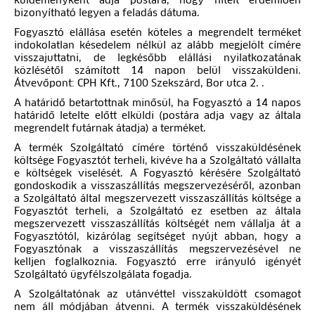
küldeményként adja postára, hogy hitelt érdemlően
bizonyítható legyen a feladás dátuma.
Fogyasztó elállása esetén köteles a megrendelt terméket
indokolatlan késedelem nélkül az alább megjelölt címére
visszajuttatni, de legkésőbb elállási nyilatkozatának
közlésétől számított 14 napon belül visszaküldeni.
Átvevőpont: CPH Kft., 7100 Szekszárd, Bor utca 2. .
A határidő betartottnak minősül, ha Fogyasztó a 14 napos
határidő letelte előtt elküldi (postára adja vagy az általa
megrendelt futárnak átadja) a terméket.
A termék Szolgáltató címére történő visszaküldésének
költsége Fogyasztót terheli, kivéve ha a Szolgáltató vállalta
e költségek viselését. A Fogyasztó kérésére Szolgáltató
gondoskodik a visszaszállítás megszervezéséről, azonban
a Szolgáltató által megszervezett visszaszállítás költsége a
Fogyasztót terheli, a Szolgáltató ez esetben az általa
megszervezett visszaszállítás költségét nem vállalja át a
Fogyasztótól, kizárólag segítséget nyújt abban, hogy a
Fogyasztónak a visszaszállítás megszervezésével ne
kelljen foglalkoznia. Fogyasztó erre irányuló igényét
Szolgáltató ügyfélszolgálata fogadja.
A Szolgáltatónak az utánvéttel visszaküldött csomagot
nem áll módjában átvenni. A termék visszaküldésének