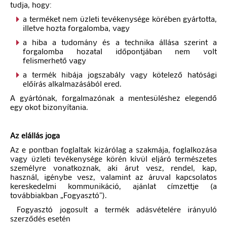
tudja, hogy:
a terméket nem üzleti tevékenysége körében gyártotta,
illetve hozta forgalomba, vagy
a hiba a tudomány és a technika állása szerint a
forgalomba hozatal időpontjában nem volt
felismerhető vagy
a termék hibája jogszabály vagy kötelező hatósági
előírás alkalmazásából ered.
A gyártónak, forgalmazónak a mentesüléshez elegendő
egy okot bizonyítania.
Az elállás joga
Az e pontban foglaltak kizárólag a szakmája, foglalkozása
vagy üzleti tevékenysége körén kívül eljáró természetes
személyre vonatkoznak, aki árut vesz, rendel, kap,
használ, igénybe vesz, valamint az áruval kapcsolatos
kereskedelmi kommunikáció, ajánlat címzettje (a
továbbiakban „Fogyasztó”).
Fogyasztó jogosult a termék adásvételére irányuló
szerződés esetén