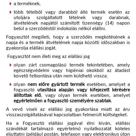
a terméknek,
több tételből vagy darabból álló termék esetén az
utoljára szolgáltatott tételnek vagy darabnak,
átvételének napjától számított tizennégy (14) napon
belül a szerződéstől indokolás nélkül elállni.
Fogyasztót megilleti, hogy a szerződés megkötésének a
napja és a termék átvételének napja közötti időszakban is
gyakorolja elállási jogát.
Fogyasztót nem illeti meg az elállási jog
olyan zárt csomagolású termék tekintetében, amely
egészségvédelmi vagy higiéniai okokból az átadást
követő felbontása után nem küldhető vissza;
olyan
nem előre gyártott termék
esetében, amelyet a
fogyasztó
utasítása alapján vagy kifejezett kérésére
állítottak elő
, vagy olyan termék esetében, amelyet
egyértelműen a fogyasztó személyére szabtak
.
A vevő viseli az elállási jog gyakorlása miatt az áru
visszaszolgáltatásával kapcsolatban felmerült költségeket.
Ha a Fogyasztó elállási jogával élni kíván, elállási
szándékát tartalmazó egyértelmű nyilatkozatát köteles
eljuttatni (például postán, telefaxon vagy elektronikus úton