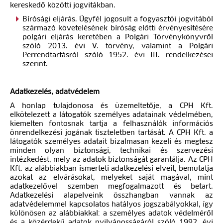
kereskedő közötti jogvitákban.
Bírósági eljárás. Ügyfél jogosult a fogyasztói jogvitából
származó követelésének bíróság előtti érvényesítésére
polgári eljárás keretében a Polgári Törvénykönyvről
szóló 2013. évi V. törvény, valamint a Polgári
Perrendtartásról szóló 1952. évi III. rendelkezései
szerint.
Adatkezelés, adatvédelem
A honlap tulajdonosa és üzemeltetője, a CPH Kft.
elkötelezett a látogatók személyes adatainak védelmében,
kiemelten fontosnak tartja a felhasználók információs
önrendelkezési jogának tiszteletben tartását. A CPH Kft. a
látogatók személyes adatait bizalmasan kezeli és megtesz
minden olyan biztonsági, technikai és szervezési
intézkedést, mely az adatok biztonságát garantálja. Az CPH
Kft. az alábbiakban ismerteti adatkezelési elveit, bemutatja
azokat az elvárásokat, melyeket saját magával, mint
adatkezelővel szemben megfogalmazott és betart.
Adatkezelési alapelveink összhangban vannak az
adatvédelemmel kapcsolatos hatályos jogszabályokkal, így
különösen az alábbiakkal: a személyes adatok védelméről
és a közérdekű adatok nyilvánosságáról szóló 1992. évi