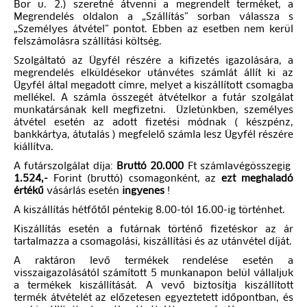
Bor u. 2.) szeretné átvenni a megrendelt terméket, a
Megrendelés oldalon a „Szállítás” sorban válassza s
„Személyes átvétel” pontot. Ebben az esetben nem kerül
felszámolásra szállítási költség.
Szolgáltató az Ügyfél részére a kifizetés igazolására, a
megrendelés elküldésekor utánvétes számlát állít ki az
Ügyfél által megadott címre, melyet a kiszállított csomagba
mellékel. A számla összegét átvételkor a futár szolgálat
munkatársának kell megfizetni. Üzletünkben, személyes
átvétel esetén az adott fizetési módnak ( készpénz,
bankkártya, átutalás ) megfelelő számla lesz Ügyfél részére
kiállítva.
A futárszolgálat díja:
Bruttó 20.000
Ft számlavégösszegig
1.524,-
Forint (bruttó) csomagonként, az
ezt meghaladó
értékű
vásárlás esetén
ingyenes
!
A kiszállítás hétfőtől péntekig 8.00-tól 16.00-ig történhet.
Kiszállítás esetén a futárnak történő fizetéskor az ár
tartalmazza a csomagolási, kiszállítási és az utánvétel díját.
A raktáron levő termékek rendelése esetén a
visszaigazolásától számított 5 munkanapon belül vállaljuk
a termékek kiszállítását. A vevő biztosítja kiszállított
termék átvételét az előzetesen egyeztetett időpontban, és