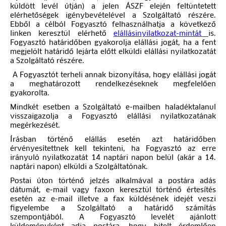
küldött levél útján) a jelen ÁSZF elején feltüntetett
elérhetőségek igénybevételével a Szolgáltató részére.
Ebből a célból Fogyasztó felhasználhatja a következő
linken keresztül elérhető
elállásinyilatkozat-mintát
is.
Fogyasztó határidőben gyakorolja elállási jogát, ha a fent
megjelölt határidő lejárta előtt elküldi elállási nyilatkozatát
a Szolgáltató részére.
A Fogyasztót terheli annak bizonyítása, hogy elállási jogát
a meghatározott rendelkezéseknek megfelelően
gyakorolta.
Mindkét esetben a Szolgáltató e-mailben haladéktalanul
visszaigazolja a Fogyasztó elállási nyilatkozatának
megérkezését.
Írásban történő elállás esetén azt határidőben
érvényesítettnek kell tekinteni, ha Fogyasztó az erre
irányuló nyilatkozatát 14 naptári napon belül (akár a 14.
naptári napon) elküldi a Szolgáltatónak.
Postai úton történő jelzés alkalmával a postára adás
dátumát, e-mail vagy faxon keresztül történő értesítés
esetén az e-mail illetve a fax küldésének idejét veszi
figyelembe a Szolgáltató a határidő számítás
szempontjából. A Fogyasztó levelét ajánlott