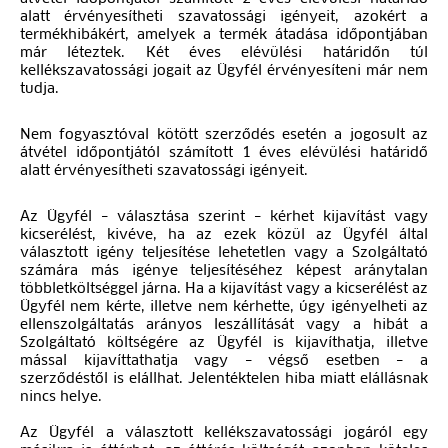
alatt érvényesítheti szavatossági igényeit, azokért a
termékhibákért, amelyek a termék átadása időpontjában
már léteztek. Két éves elévülési határidőn túl
kellékszavatossági jogait az Ügyfél érvényesíteni már nem
tudja.
Nem fogyasztóval kötött szerződés esetén a jogosult az
átvétel időpontjától számított 1 éves elévülési határidő
alatt érvényesítheti szavatossági igényeit.
Az Ügyfél – választása szerint – kérhet kijavítást vagy
kicserélést, kivéve, ha az ezek közül az Ügyfél által
választott igény teljesítése lehetetlen vagy a Szolgáltató
számára más igénye teljesítéséhez képest aránytalan
többletköltséggel járna. Ha a kijavítást vagy a kicserélést az
Ügyfél nem kérte, illetve nem kérhette, úgy igényelheti az
ellenszolgáltatás arányos leszállítását vagy a hibát a
Szolgáltató költségére az Ügyfél is kijavíthatja, illetve
mással kijavíttathatja vagy – végső esetben – a
szerződéstől is elállhat. Jelentéktelen hiba miatt elállásnak
nincs helye.
Az Ügyfél a választott kellékszavatossági jogáról egy