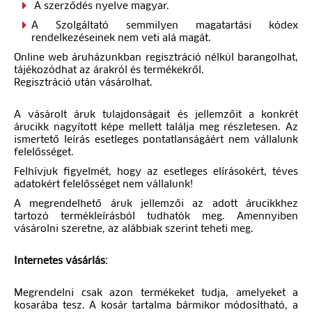
A szerződés nyelve magyar.
A Szolgáltató semmilyen magatartási kódex
rendelkezéseinek nem veti alá magát.
Online web áruházunkban regisztráció nélkül barangolhat,
tájékozódhat az árakról és termékekről.
Regisztráció után vásárolhat.
A vásárolt áruk tulajdonságait és jellemzőit a konkrét
árucikk nagyított képe mellett találja meg részletesen. Az
ismertető leírás esetleges pontatlanságáért nem vállalunk
felelősséget.
Felhívjuk figyelmét, hogy az esetleges elírásokért, téves
adatokért felelősséget nem vállalunk!
A megrendelhető áruk jellemzői az adott árucikkhez
tartozó termékleírásból tudhatók meg. Amennyiben
vásárolni szeretne, az alábbiak szerint teheti meg.
Internetes vásárlás:
Megrendelni csak azon termékeket tudja, amelyeket a
kosarába tesz. A kosár tartalma bármikor módosítható, a