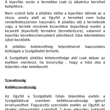
A kijavítás során a termékbe csak új alkatrész kerülhet
beépítésre.
Nem számít bele a jótállási időbe a kijavítási időnek az a
része, amely alatt az Ügyfél a terméket nem tudja
rendeltetésszerűen használni. A jótállási idő a terméknek
vagy a termék részének kicserélése (kijavítása) esetén a
kicserélt (kijavított) termékre (termékrészre), valamint a
kijavítás következményeként jelentkező hiba tekintetében
újból kezdődik.
A jótállási kötelezettség teljesítésével kapcsolatos
költségek a Szolgáltatót terhelik.
A Szolgáltató jótállási kötelezettsége alól csak abban az
esetben mentesül, ha bizonyítja , hogy a hiba oka a
teljesítés után keletkezett.
Szavatosság
Kellékszavatosság:
Az Ügyfél a Szolgáltató hibás teljesítése esetén a
Szolgáltatóval szemben kellékszavatossági igényt
érvényesíthet. Fogyasztói szerződés esetén az Ügyfél az
átvétel időpontjától számított 2 éves elévülési határidő