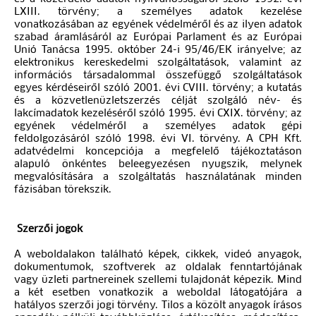
LXIII. törvény; a személyes adatok kezelése
vonatkozásában az egyének védelméről és az ilyen adatok
szabad áramlásáról az Európai Parlament és az Európai
Unió Tanácsa 1995. október 24-i 95/46/EK irányelve; az
elektronikus kereskedelmi szolgáltatások, valamint az
információs társadalommal összefüggő szolgáltatások
egyes kérdéseiről szóló 2001. évi CVIII. törvény; a kutatás
és a közvetlenüzletszerzés célját szolgáló név- és
lakcímadatok kezeléséről szóló 1995. évi CXIX. törvény; az
egyének védelméről a személyes adatok gépi
feldolgozásáról szóló 1998. évi VI. törvény. A CPH Kft.
adatvédelmi koncepciója a megfelelő tájékoztatáson
alapuló önkéntes beleegyezésen nyugszik, melynek
megvalósítására a szolgáltatás használatának minden
fázisában törekszik.
Szerzői jogok
A weboldalakon található képek, cikkek, videó anyagok,
dokumentumok, szoftverek az oldalak fenntartójának
vagy üzleti partnereinek szellemi tulajdonát képezik. Mind
a két esetben vonatkozik a weboldal látogatójára a
hatályos szerzői jogi törvény. Tilos a közölt anyagok írásos