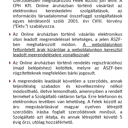
szerződésben meghatározott Felek között jön létre. A
CPH Kft. Online áruházban történő vásárlást az
elektronikus kereskedelmi szolgáltatások, az
információs társadalommal összefüggő szolgáltatások
egyes kérdéseiről szóló 2001. évi CVIII. törvény
("Ektv.") szabályozza.
Az Online áruházban történő vásárlás elektronikus
úton leadott megrendeléssel lehetséges, a jelen ÁSZF-
ben meghatározott módon.
A weboldalunkon
feltüntetett árak kizárólag a weboldalunkon keresztül
leadott megrendelésekre vonatkoznak!
Az Online áruházban történő rendelés regisztrációhoz
(majd belépéshez) kötöttek, melyre az ÁSZF-ben
rögzítetteknek megfelelően bárki jogosult.
A megrendelés leadását követően a szerződés, annak
teljesítéséig szabadon és következmény nélkül
módosítható, illetve lemondható, amennyiben a rendelt
terméket a Szolgáltató raktáron tartja. Erre telefonon és
elektronikus levélben van lehetőség. A Felek között az
áru megvásárlásával magyar nyelven létrejött
szerződés írásba foglalt szerződésnek minősül, a
Szolgáltató azt iktatja, és annak létrejöttét követő 5
évig őrzi, utólag hozzáférhető.