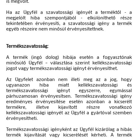
is megvolt.
Ha az Ügyfél a szavatossági igényét a terméktől - a
megjelölt hiba szempontjából - elkülöníthető része
tekintetében érvényesíti, a szavatossági igény a termék
egyéb részeire nem minősül érvényesítettnek.
Termékszavatosság:
A termék (ingó dolog) hibája esetén a fogyasztónak
minősülő Ügyfél – választása szerint kellékszavatossági
jogot vagy termékszavatossági igényt érvényesíthet.
Az Ügyfelet azonban nem illeti meg az a jog, hogy
ugyanazon hiba miatt kellékszavatossági és
termékszavatossági igényt egyszerre, egymással
párhuzamosan érvényesítsen. Termékszavatossági igény
eredményes érvényesítése esetén azonban a kicserélt
termékre, illetve kijavított részre vonatkozó
kellékszavatossági igényét az Ügyfél a gyártóval szemben
érvényesítheti.
Termékszavatossági igényként az Ügyfél kizárólag a hibás
termék kijavítását vagy kicserélését kérheti. A termék