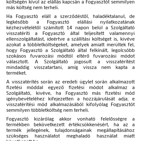
költségén kívül az elállás kapcsán a Fogyasztót semmilyen
más költség nem terheli.
Ha Fogyasztó eláll a szerződéstől, haladéktalanul, de
legkésőbb a Fogyasztó elállási nyilatkozatának
kézhezvételétől számított 14 napon belül a Szolgáltató
visszatéríti a Fogyasztó által teljesített valamennyi
ellenszolgáltatást, ideértve a szállítási költséget is, kivéve
azokat a többletköltségeket, amelyek amiatt merültek fel,
hogy Fogyasztó a Szolgáltató által felkínált, legolcsóbb
szokásos fuvarozási módtól eltérő fuvarozási módot
választott. A Szolgáltató jogosult a visszatérítést
mindaddig visszatartani, amíg vissza nem kapta a
terméket.
A visszatérítés során az eredeti ügylet során alkalmazott
fizetési móddal egyező fizetési módot alkalmaz a
Szolgáltató, kivéve, ha Fogyasztó más fizetési mód
igénybevételéhez kifejezetten a hozzájárulását adja; e
visszatérítési mód alkalmazásából kifolyólag Fogyasztót
semmilyen többletköltség nem terheli.
Fogyasztó kizárólag akkor vonható felelősségre a
termékben bekövetkezett értékcsökkenésért, ha az a
termék jellegének, tulajdonságainak megállapításához
szükséges használatot meghaladó használat miatt