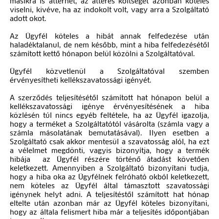
másikra is áttérhet, az áttérés költségét azonban köteles
viselni, kivéve, ha az indokolt volt, vagy arra a Szolgáltató
adott okot.
Az Ügyfél köteles a hibát annak felfedezése után
haladéktalanul, de nem később, mint a hiba felfedezésétől
számított kettő hónapon belül közölni a Szolgáltatóval.
Ügyfél közvetlenül a Szolgáltatóval szemben
érvényesítheti kellékszavatossági igényét.
A szerződés teljesítésétől számított hat hónapon belül a
kellékszavatossági igénye érvényesítésének a hiba
közlésén túl nincs egyéb feltétele, ha az Ügyfél igazolja,
hogy a terméket a Szolgáltatótól vásárolta (számla vagy a
számla másolatának bemutatásával). Ilyen esetben a
Szolgáltató csak akkor mentesül a szavatosság alól, ha ezt
a vélelmet megdönti, vagyis bizonyítja, hogy a termék
hibája az Ügyfél részére történő átadást követően
keletkezett. Amennyiben a Szolgáltató bizonyítani tudja,
hogy a hiba oka az Ügyfélnek felróható okból keletkezett,
nem köteles az Ügyfél által támasztott szavatossági
igénynek helyt adni. A teljesítéstől számított hat hónap
eltelte után azonban már az Ügyfél köteles bizonyítani,
hogy az általa felismert hiba már a teljesítés időpontjában