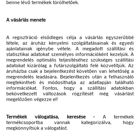
benne lévő termékek törölhetőek.
A vásárlás menete
A regisztráció elsődleges célja a vásárlás egyszerűbbé
tétele, az áruház kényelmi szolgáltatásainak és egyedi
ajánlatainak igénybe vétele. A megadott szállítási és
statisztikai adatokat személyes információként kezeljük. A
megrendelés optimális teljesítéséhez szükséges szállítási
adatokat kizárólag a futárszolgáltató felé közvetítjük. Az
áruházba csak a bejelentkezést követően van lehetőség a
megrendelés leadására. Bejelentkezés után a felhasználó
megtekintheti és módosíthatja az adatlapján található
információkat. Fontos, hogy a szállítási adatokban
bekövetkezett változások rögzítését még vásárlást
megelőzően végezze el!
Termékek válogatása, keresése -
A termékek
termékcsoportba vannak kategorizálva, hogy
megkönnyítsük a válogatást.