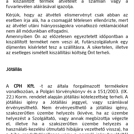
a kiszállított termék átvételét a számlán vagy a
fuvarlevélen aláírásával igazolja.
Kérjük, hogy az átvételi elismervényt csak abban az
esetben írja alá, ha a csomagját tételesen ellenőrizte, mert
az átvétel utáni hiányosságokra vonatkozó reklamációkat
nem áll módunkban elfogadni.
Amennyiben Ön az előzetesen egyeztetett időpontban a
kiszállított terméket nem veszi át, futárszolgálatunk egy
díjmentes kísérletet tesz a szállításra. A sikertelen, illetve
az esetleges ismételt kiszállítási költség Önt terheli.
Jótállás
A
CPH Kft.
-t az általa forgalmazott termékekre
vonatkozóan, a Polgári törvénykönyv és a 151/2003. (IX.
22.) Korm. rendelet alapján jótállási kötelezettség terheli. A
jótállási igény a Jótállási jeggyel, vagy számlával
érvényesíthető. Nem érvényesíthető a jótállási igény,
szakszerűtlen üzembe helyezés (kivéve, ha az üzembe
helyezést a Szolgáltató, vagy annak megbízottja végezte
el, illetve ha a szakszerűtlen üzembe helyezés a
használati-kezelési útmutató hibájára vezethető vissza), ha