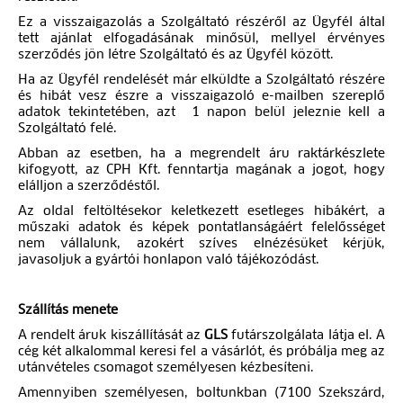
Ez a visszaigazolás a Szolgáltató részéről az Ügyfél által
tett ajánlat elfogadásának minősül, mellyel érvényes
szerződés jön létre Szolgáltató és az Ügyfél között.
Ha az Ügyfél rendelését már elküldte a Szolgáltató részére
és hibát vesz észre a visszaigazoló e-mailben szereplő
adatok tekintetében, azt 1 napon belül jeleznie kell a
Szolgáltató felé.
Abban az esetben, ha a megrendelt áru raktárkészlete
kifogyott, az CPH Kft. fenntartja magának a jogot, hogy
elálljon a szerződéstől.
Az oldal feltöltésekor keletkezett esetleges hibákért, a
műszaki adatok és képek pontatlanságáért felelősséget
nem vállalunk, azokért szíves elnézésüket kérjük,
javasoljuk a gyártói honlapon való tájékozódást.
Szállítás menete
A rendelt áruk kiszállítását az
GLS
futárszolgálata látja el. A
cég két alkalommal keresi fel a vásárlót, és próbálja meg az
utánvételes csomagot személyesen kézbesíteni.
Amennyiben személyesen, boltunkban (7100 Szekszárd,