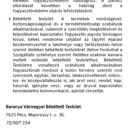
illetékes fogyasztóvédelmi hatósághoz. A panasz
elbírálását követően a hatóság dönt a
fogyasztóvédelmi eljárás lefolytatásáról.
Békéltető testület. A termékek minőségével,
biztonságosságával és a termékfelelősségi szabályok
alkalmazásával, valamint a szerződés megkötésével és
teljesítésével kapcsolatos fogyasztói jogvita bíróságon
kívüli, békés rendezése céljából az Ügyfél eljárást
kezdeményezhet a lakóhelye vagy tartózkodási helye
szerint illetékes békéltető testületnél illetve fordulhat a
Szolgáltató székhelye szerint illetékes szakmai kamara
mellett működő békéltető testülethez. Békéltető
Testületre vonatkozó szabályok alkalmazásában
fogyasztónak minősül a külön törvény szerinti civil
szervezet, egyház, társasház, lakásszövetkezet, mikro-,
kis- és középvállalkozás is, aki árut vesz, rendel, kap,
használ, igénybe vesz, vagy az áruval kapcsolatos
kereskedelmi kommunikáció, ajánlat címzettje.
Baranya Vármegyei Békéltető Testület:
7625 Pécs, Majorossy I. u. 36.
72/507-154