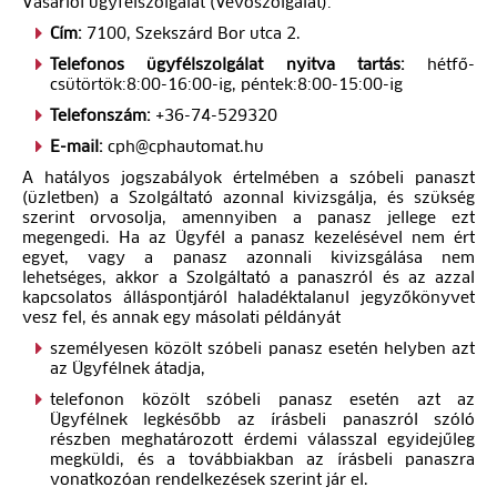
Vásárlói ügyfélszolgálat (Vevőszolgálat):
Cím:
7100, Szekszárd Bor utca 2.
Telefonos ügyfélszolgálat nyitva tartás:
hétfő-
csütörtök:8:00-16:00-ig, péntek:8:00-15:00-ig
Telefonszám:
+36-74-529320
E-mail:
cph@cphautomat.hu
A hatályos jogszabályok értelmében a szóbeli panaszt
(üzletben) a Szolgáltató azonnal kivizsgálja, és szükség
szerint orvosolja, amennyiben a panasz jellege ezt
megengedi. Ha az Ügyfél a panasz kezelésével nem ért
egyet, vagy a panasz azonnali kivizsgálása nem
lehetséges, akkor a Szolgáltató a panaszról és az azzal
kapcsolatos álláspontjáról haladéktalanul jegyzőkönyvet
vesz fel, és annak egy másolati példányát
személyesen közölt szóbeli panasz esetén helyben azt
az Ügyfélnek átadja,
telefonon közölt szóbeli panasz esetén azt az
Ügyfélnek legkésőbb az írásbeli panaszról szóló
részben meghatározott érdemi válasszal egyidejűleg
megküldi, és a továbbiakban az írásbeli panaszra
vonatkozóan rendelkezések szerint jár el.