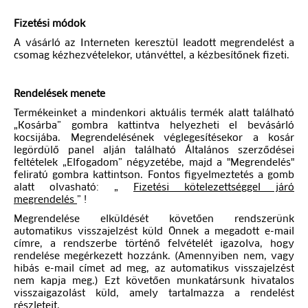
Fizetési módok
A vásárló az Interneten keresztül leadott megrendelést a
csomag kézhezvételekor, utánvéttel, a kézbesítőnek fizeti.
Rendelések menete
Termékeinket a mindenkori aktuális termék alatt található
„Kosárba” gombra kattintva helyezheti el bevásárló
kocsijába. Megrendelésének véglegesítésekor a kosár
legördülő panel alján található Általános szerződései
feltételek „Elfogadom” négyzetébe, majd a "Megrendelés"
feliratú gombra kattintson. Fontos figyelmeztetés a gomb
alatt olvasható: „
Fizetési kötelezettséggel járó
megrendelés
” !
Megrendelése elküldését követően rendszerünk
automatikus visszajelzést küld Önnek a megadott e-mail
címre, a rendszerbe történő felvételét igazolva, hogy
rendelése megérkezett hozzánk. (Amennyiben nem, vagy
hibás e-mail címet ad meg, az automatikus visszajelzést
nem kapja meg.) Ezt követően munkatársunk hivatalos
visszaigazolást küld, amely tartalmazza a rendelést
részleteit.