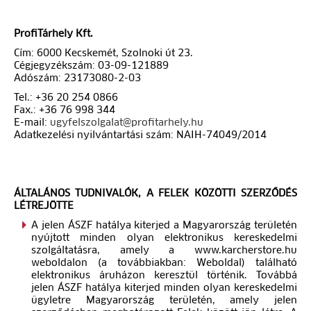
ProfiTárhely Kft.
Cím: 6000 Kecskemét, Szolnoki út 23.
Cégjegyzékszám: 03-09-121889
Adószám: 23173080-2-03
Tel.: +36 20 254 0866
Fax.: +36 76 998 344
E-mail:
ugyfelszolgalat@profitarhely.hu
Adatkezelési nyilvántartási szám: NAIH-74049/2014
ÁLTALÁNOS TUDNIVALÓK, A FELEK KÖZÖTTI SZERZŐDÉS
LÉTREJÖTTE
A jelen ÁSZF hatálya kiterjed a Magyarország területén
nyújtott minden olyan elektronikus kereskedelmi
szolgáltatásra, amely a www.karcherstore.hu
weboldalon (a továbbiakban: Weboldal) található
elektronikus áruházon keresztül történik. Továbbá
jelen ÁSZF hatálya kiterjed minden olyan kereskedelmi
ügyletre Magyarország területén, amely jelen