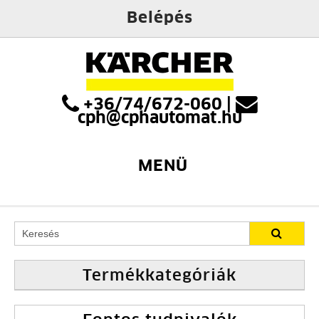
Belépés
+36/74/672-060
|
cph@cphautomat.hu
MENÜ
Termékkategóriák