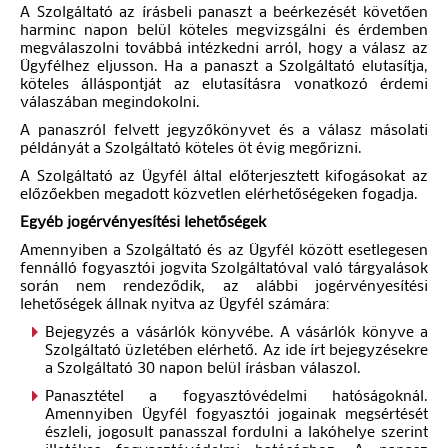
A Szolgáltató az írásbeli panaszt a beérkezését követően
harminc napon belül köteles megvizsgálni és érdemben
megválaszolni továbbá intézkedni arról, hogy a válasz az
Ügyfélhez eljusson. Ha a panaszt a Szolgáltató elutasítja,
köteles álláspontját az elutasításra vonatkozó érdemi
válaszában megindokolni.
A panaszról felvett jegyzőkönyvet és a válasz másolati
példányát a Szolgáltató köteles öt évig megőrizni.
A Szolgáltató az Ügyfél által előterjesztett kifogásokat az
előzőekben megadott közvetlen elérhetőségeken fogadja.
Egyéb jogérvényesítési lehetőségek
Amennyiben a Szolgáltató és az Ügyfél között esetlegesen
fennálló fogyasztói jogvita Szolgáltatóval való tárgyalások
során nem rendeződik, az alábbi jogérvényesítési
lehetőségek állnak nyitva az Ügyfél számára:
Bejegyzés a vásárlók könyvébe. A vásárlók könyve a
Szolgáltató üzletében elérhető. Az ide írt bejegyzésekre
a Szolgáltató 30 napon belül írásban válaszol.
Panasztétel a fogyasztóvédelmi hatóságoknál.
Amennyiben Ügyfél fogyasztói jogainak megsértését
észleli, jogosult panasszal fordulni a lakóhelye szerint