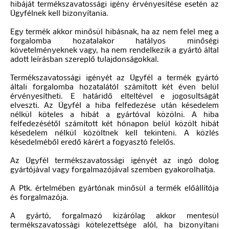
hibáját termékszavatossági igény érvényesítése esetén az
Ügyfélnek kell bizonyítania.
Egy termék akkor minősül hibásnak, ha az nem felel meg a
forgalomba hozatalakor hatályos minőségi
követelményeknek vagy, ha nem rendelkezik a gyártó által
adott leírásban szereplő tulajdonságokkal.
Termékszavatossági igényét az Ügyfél a termék gyártó
általi forgalomba hozatalától számított két éven belül
érvényesítheti. E határidő elteltével e jogosultságát
elveszti. Az Ügyfél a hiba felfedezése után késedelem
nélkül köteles a hibát a gyártóval közölni. A hiba
felfedezésétől számított két hónapon belül közölt hibát
késedelem nélkül közöltnek kell tekinteni. A közlés
késedelméből eredő kárért a fogyasztó felelős.
Az Ügyfél termékszavatossági igényét az ingó dolog
gyártójával vagy forgalmazójával szemben gyakorolhatja.
A Ptk. értelmében gyártónak minősül a termék előállítója
és forgalmazója.
A gyártó, forgalmazó kizárólag akkor mentesül
termékszavatossági kötelezettsége alól, ha bizonyítani