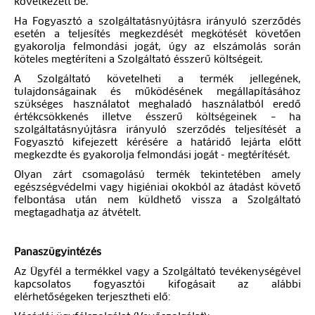
következett be.
Ha Fogyasztó a szolgáltatásnyújtásra irányuló szerződés
esetén a teljesítés megkezdését megkötését követően
gyakorolja felmondási jogát, úgy az elszámolás során
köteles megtéríteni a Szolgáltató ésszerű költségeit.
A Szolgáltató követelheti a termék jellegének,
tulajdonságainak és működésének megállapításához
szükséges használatot meghaladó használatból eredő
értékcsökkenés illetve ésszerű költségeinek – ha
szolgáltatásnyújtásra irányuló szerződés teljesítését a
Fogyasztó kifejezett kérésére a határidő lejárta előtt
megkezdte és gyakorolja felmondási jogát - megtérítését.
Olyan zárt csomagolású termék tekintetében amely
egészségvédelmi vagy higiéniai okokból az átadást követő
felbontása után nem küldhető vissza a Szolgáltató
megtagadhatja az átvételt.
Panaszügyintézés
Az Ügyfél a termékkel vagy a Szolgáltató tevékenységével
kapcsolatos fogyasztói kifogásait az alábbi
elérhetőségeken terjesztheti elő: