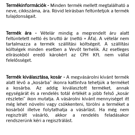
Termékinformációk -
Minden termék mellett megtalálható a
neve, cikkszáma, ára. Rövid leírásban feltüntetjük a termék
tulajdonságait.
Termék ára -
Vételár mindig a megrendelt áru alatt
feltüntetett nettó és bruttó ár (nettó + Áfa). A vételár nem
tartalmazza a termék szállítási költségeit. A szállítási
költségek minden esetben a Vevőt terhelik. Az esetleges
elírásokból eredő károkért az CPH Kft. nem vállal
felelősséget.
Termék kiválasztása, kosár -
A megvásárolni kívánt termék
alatt lévő a „kosárba” ikonra kattintva tehetjük a terméket
a kosárba. Az addig kiválasztott terméket, annak
egységárát és a rendelés totál értékét a jobb felső „kosár
részletei” ikon mutatja. A vásárolni kívánt mennyiséget itt
még lehet növelni vagy csökkenteni, törölni a terméket a
kosárból illetve folytathatja a vásárlást. Ha még nem
regisztrált vásárló, akkor a rendelés feladásakor
rendszerünk kéri a regisztrálást.