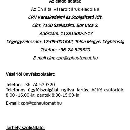
Az eladó adatai:
Az Ön által vásárolt áruk eladója a
CPH Kereskedelmi és Szolgáltató Kft.
Cím: 7100 Szekszárd, Bor utca 2.
Adószám: 11281300-2-17
Cégjegyzék szám: 17-09-001642, Tolna Megyei Cégbíróság
Telefon: +36-74-529320
E-mail cím:
cph@cphautomat.hu
Vásárlói ügyfélszolgálat:
Telefon:
+36-74-529320
Telefonos ügyfélszolgálat nyitva tartás:
hétfő-csütörtök:
8.00 -16.00-ig, péntek:8:00-15:00-ig
E-mail:
cph@cphautomat.hu
Tárhely szolgáltató: