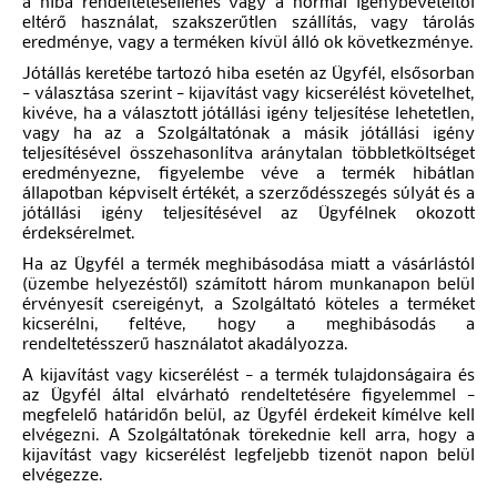
a hiba rendeltetésellenes vagy a normál igénybevételtől
eltérő használat, szakszerűtlen szállítás, vagy tárolás
eredménye, vagy a terméken kívül álló ok következménye.
Jótállás keretébe tartozó hiba esetén az Ügyfél, elsősorban
– választása szerint – kijavítást vagy kicserélést követelhet,
kivéve, ha a választott jótállási igény teljesítése lehetetlen,
vagy ha az a Szolgáltatónak a másik jótállási igény
teljesítésével összehasonlítva aránytalan többletköltséget
eredményezne, figyelembe véve a termék hibátlan
állapotban képviselt értékét, a szerződésszegés súlyát és a
jótállási igény teljesítésével az Ügyfélnek okozott
érdeksérelmet.
Ha az Ügyfél a termék meghibásodása miatt a vásárlástól
(üzembe helyezéstől) számított három munkanapon belül
érvényesít csereigényt, a Szolgáltató köteles a terméket
kicserélni, feltéve, hogy a meghibásodás a
rendeltetésszerű használatot akadályozza.
A kijavítást vagy kicserélést – a termék tulajdonságaira és
az Ügyfél által elvárható rendeltetésére figyelemmel –
megfelelő határidőn belül, az Ügyfél érdekeit kímélve kell
elvégezni. A Szolgáltatónak törekednie kell arra, hogy a
kijavítást vagy kicserélést legfeljebb tizenöt napon belül
elvégezze.