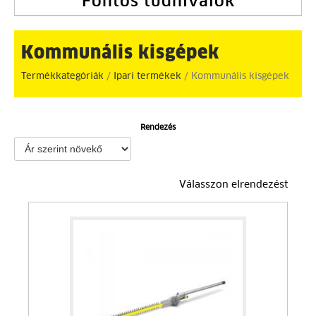
Fontos tudnivalók
Kommunális kisgépek
Termékkategóriák
/
Ipari termékek
/ Kommunális kisgépek
Rendezés
Válasszon elrendezést