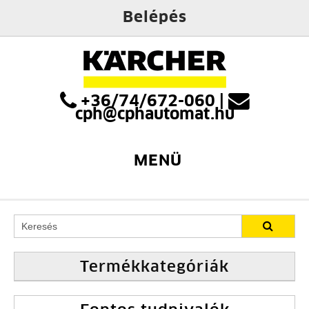
Belépés
+36/74/672-060
|
cph@cphautomat.hu
MENÜ
Termékkategóriák