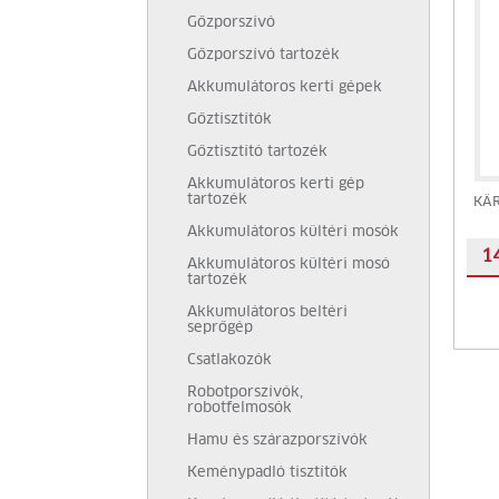
Gőzporszívó
Gőzporszívó tartozék
Akkumulátoros kerti gépek
Gőztisztítók
Gőztisztító tartozék
Akkumulátoros kerti gép
tartozék
KÄR
Akkumulátoros kültéri mosók
1
Akkumulátoros kültéri mosó
tartozék
Akkumulátoros beltéri
seprőgép
Csatlakozók
Robotporszívók,
robotfelmosók
Hamu és szárazporszívók
Keménypadló tisztítók