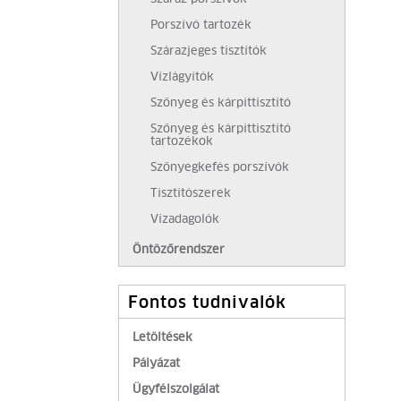
Porszívó tartozék
Szárazjeges tisztítók
Vízlágyítók
Szőnyeg és kárpittisztító
Szőnyeg és kárpittisztító
tartozékok
Szőnyegkefés porszívók
Tisztítószerek
Vízadagolók
Öntözőrendszer
Fontos tudnivalók
Letöltések
Pályázat
Ügyfélszolgálat