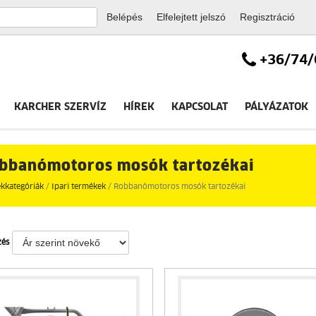
Elfelejtett jelszó
Regisztráció
+36/74/
KARCHER SZERVÍZ
HÍREK
KAPCSOLAT
PÁLYÁZATOK
bbanómotoros mosók tartozékai
kkategóriák
/
Ipari termékek
/ Robbanómotoros mosók tartozékai
zés