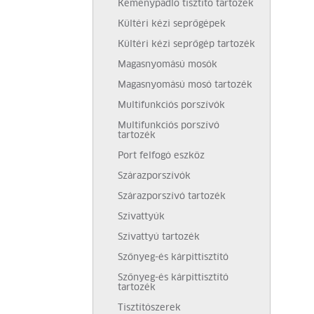
Keménypadló tisztító tartozék
Kültéri kézi seprőgépek
Kültéri kézi seprőgép tartozék
Magasnyomású mosók
Magasnyomású mosó tartozék
Multifunkciós porszívók
Multifunkciós porszívó
tartozék
Port felfogó eszköz
Szárazporszívók
Szárazporszívó tartozék
Szivattyúk
Szivattyú tartozék
Szőnyeg-és kárpittisztító
Szőnyeg-és kárpittisztító
tartozék
Tisztítószerek