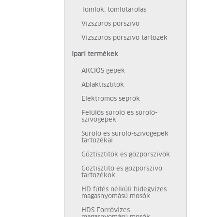
Tömlők, tömlőtárolás
Vízszűrős porszívó
Vízszűrős porszívó tartozék
Ipari termékek
AKCIÓS gépek
Ablaktisztítók
Elektromos seprők
Felülős súroló és súroló-
szívógépek
Súroló és súroló-szívógépek
tartozékai
Gőztisztítók és gőzporszívók
Gőztisztító és gőzporszívó
tartozékok
HD fűtés nélküli hidegvizes
magasnyomású mosók
HDS Forróvizes