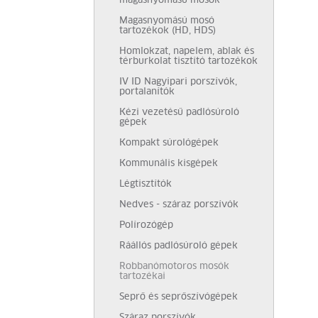
magasnyomású mosók
Magasnyomású mosó
tartozékok (HD, HDS)
Homlokzat, napelem, ablak és
térburkolat tisztító tartozékok
IV ID Nagyipari porszívók,
portalanítók
Kézi vezetésű padlósúroló
gépek
Kompakt súrológépek
Kommunális kisgépek
Légtisztítók
Nedves - száraz porszívók
Polírozógép
Ráállós padlósúroló gépek
Robbanómotoros mosók
tartozékai
Seprő és seprőszívógépek
Száraz porszívók