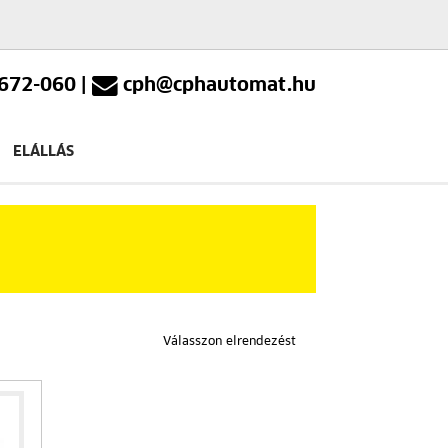
672-060
|
cph@cphautomat.hu
ELÁLLÁS
Válasszon elrendezést