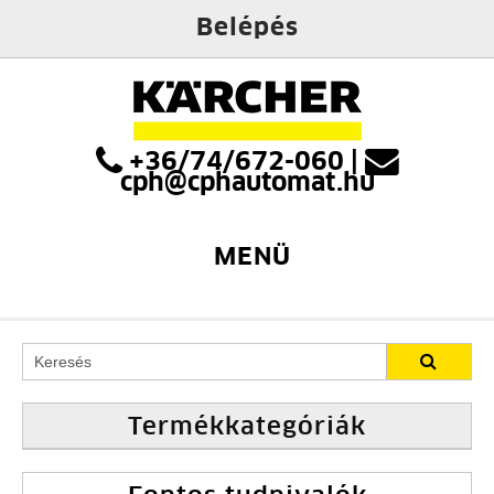
Belépés
+36/74/672-060
|
cph@cphautomat.hu
MENÜ
Termékkategóriák