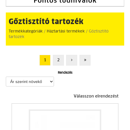
Fontos tudnivalók
Gőztisztító tartozék
Termékkategóriák
/
Háztartási termékek
/ Gőztisztító
tartozék
1
2
Rendezés
Válasszon elrendezést