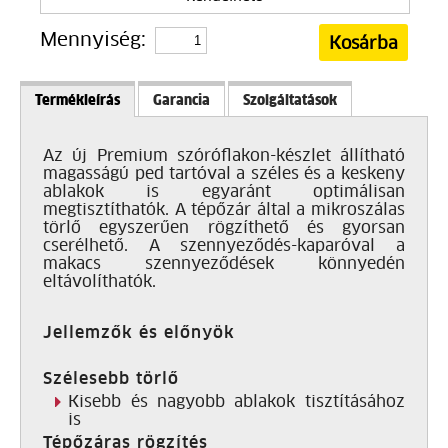
Mennyiség:
Termékleírás
Garancia
Szolgáltatások
Az új Premium szóróflakon-készlet állítható
magasságú ped tartóval a széles és a keskeny
ablakok is egyaránt optimálisan
megtisztíthatók. A tépőzár által a mikroszálas
törlő egyszerűen rögzíthető és gyorsan
cserélhető. A szennyeződés-kaparóval a
makacs szennyeződések könnyedén
eltávolíthatók.
Jellemzők és előnyök
Szélesebb törlő
Kisebb és nagyobb ablakok tisztításához
is
Tépőzáras rögzítés