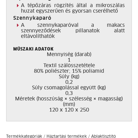
A tépőzáras rögzítés által a mikroszálas
huzat egyszerűen és gyorsan cserélhető
Szennykaparó
A szennykaparóval a makacs
szennyeződések pillanatok alatt
eltávolíthatók
MŰSZAKI ADATOK
Mennyiség (darab)
1
Textil szálösszetétele
80% poliészter; 15% poliamid
Súly (kg)
0,2
Súly csomagolással együtt (kg)
0,3
Méretek (hosszúság × szélesség × magasság)
(mm)
120 x 120 x 250
Termékkategóriák
/
Háztartási termékek
/
Ablaktisztító