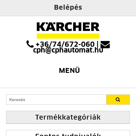
Belépés
+36/74/672-060
|
cph@cphautomat.hu
MENÜ
Termékkategóriák