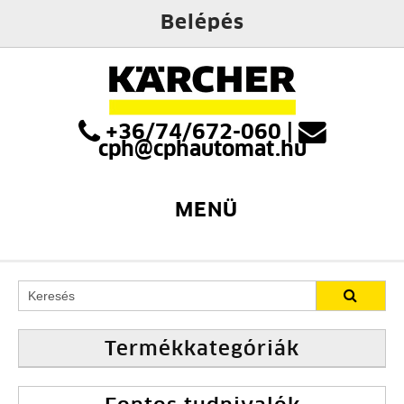
Belépés
+36/74/672-060
|
cph@cphautomat.hu
MENÜ
Termékkategóriák