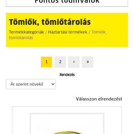
Fontos tudnivalók
Tömlők, tömlőtárolás
Termékkategóriák
/
Háztartási termékek
/ Tömlők,
tömlőtárolás
1
2
Rendezés
Válasszon elrendezést