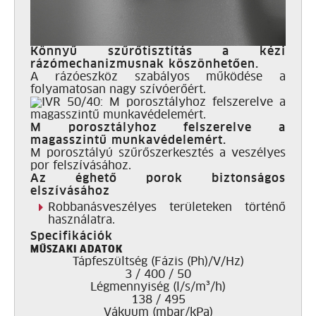
Könnyű szűrőtisztítás a kézi
rázómechanizmusnak köszönhetően.
A rázóeszköz szabályos működése a
folyamatosan nagy szívóerőért.
M porosztályhoz felszerelve a
magasszintű munkavédelemért.
M porosztályú szűrőszerkesztés a veszélyes
por felszívásához.
Az éghető porok biztonságos
elszívásához
Robbanásveszélyes területeken történő
használatra.
Specifikációk
MŰSZAKI ADATOK
Tápfeszültség (Fázis (Ph)/V/Hz)
3 / 400 / 50
Légmennyiség (l/s/m³/h)
138 / 495
Vákuum (mbar/kPa)