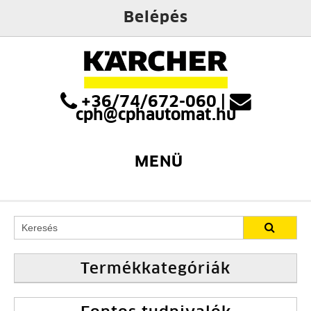
Belépés
+36/74/672-060
|
cph@cphautomat.hu
MENÜ
Termékkategóriák