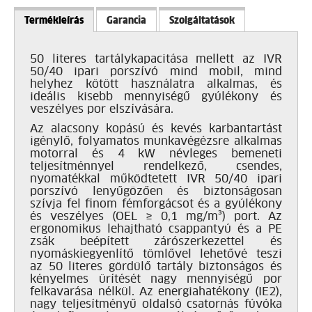
Termékleírás
Garancia
Szolgáltatások
50 literes tartálykapacitása mellett az IVR
50/40 ipari porszívó mind mobil, mind
helyhez kötött használatra alkalmas, és
ideális kisebb mennyiségű gyúlékony és
veszélyes por elszívására.
Az alacsony kopású és kevés karbantartást
igénylő, folyamatos munkavégézsre alkalmas
motorral és 4 kW névleges bemeneti
teljesítménnyel rendelkező, csendes,
nyomatékkal működtetett IVR 50/40 ipari
porszívó lenyűgözően és biztonságosan
szívja fel finom fémforgácsot és a gyúlékony
és veszélyes (OEL ≥ 0,1 mg/m³) port. Az
ergonomikus lehajtható csappantyú és a PE
zsák beépített zárószerkezettel és
nyomáskiegyenlítő tömlővel lehetővé teszi
az 50 literes gördülő tartály biztonságos és
kényelmes ürítését nagy mennyiségű por
felkavarása nélkül. Az energiahatékony (IE2),
nagy teljesítményű oldalsó csatornás fúvóka