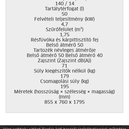
140 / 14
Tartálytérfogat (l)
50
Felvételi teljesítmény (kW)
4,7
Szűrőfelület (m²)
1,75
Résfúvóka és kárpittisztító fej
Belső átmérő 50
Tartozék névleges átmérője
Belső átmérő 50 Belső átmérő 40
Zajszint (Zajszint dB(A))
71
Súly kiegészítők nélkül (kg)
179
Csomagolási súly (kg)
195
Méretek (hosszúság × szélesség × magasság)
(mm)
855 x 760 x 1795
Termékkategóriák
/
Ipari termékek
/
IV ID Nagyipari porszívók,