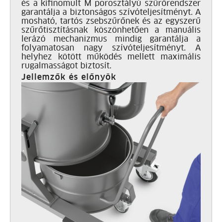
és a kifinomult M porosztályú szűrőrendszer
garantálja a biztonságos szívóteljesítményt. A
mosható, tartós zsebszűrőnek és az egyszerű
szűrőtisztításnak köszönhetően a manuális
lerázó mechanizmus mindig garantálja a
folyamatosan nagy szívóteljesítményt. A
helyhez kötött működés mellett maximális
rugalmasságot biztosít.
Jellemzők és előnyök