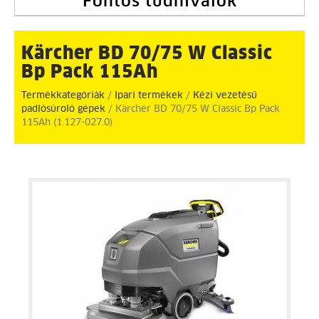
Fontos tudnivalók
Kärcher BD 70/75 W Classic
Bp Pack 115Ah
Termékkategóriák
/
Ipari termékek
/
Kézi vezetésű
padlósúroló gépek
/ Kärcher BD 70/75 W Classic Bp Pack
115Ah (1.127-027.0)