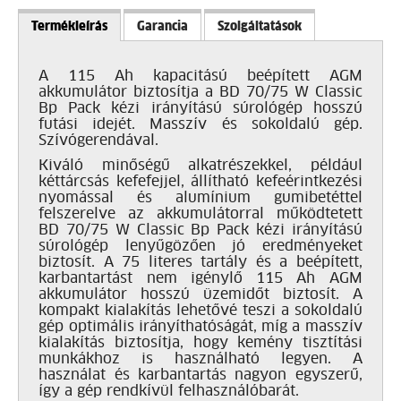
Termékleírás
Garancia
Szolgáltatások
A 115 Ah kapacitású beépített AGM
akkumulátor biztosítja a BD 70/75 W Classic
Bp Pack kézi irányítású súrológép hosszú
futási idejét. Masszív és sokoldalú gép.
Szívógerendával.
Kiváló minőségű alkatrészekkel, például
kéttárcsás kefefejjel, állítható kefeérintkezési
nyomással és alumínium gumibetéttel
felszerelve az akkumulátorral működtetett
BD 70/75 W Classic Bp Pack kézi irányítású
súrológép lenyűgözően jó eredményeket
biztosít. A 75 literes tartály és a beépített,
karbantartást nem igénylő 115 Ah AGM
akkumulátor hosszú üzemidőt biztosít. A
kompakt kialakítás lehetővé teszi a sokoldalú
gép optimális irányíthatóságát, míg a masszív
kialakítás biztosítja, hogy kemény tisztítási
munkákhoz is használható legyen. A
használat és karbantartás nagyon egyszerű,
így a gép rendkívül felhasználóbarát.