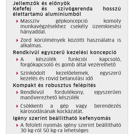
Jellemzők és előnyök
Kefefej és szívógerenda hosszú
élettartamú alumíniumból
Masszív gépkoncepció komoly
munkavégzésekhez csekély üzemkiesési
hányaddal.
Zord körülmények közötti használatra is
alkalmas.
Rendkívül egyszerű kezelési koncepció
A készülék funkciói kapcsoló,
forgókapcsoló és gomb által vezérelhető
Színkódolt kezelőelemek, egyszerű
kezelés és rövid betanulási idő
Kompakt és robusztus felépítés
Rendkívül fordulékony, egyszerűen
manőverezhető készülék
Csökkenti a gép vagy berendezés
károsodásának kockázatát.
Igény szerint beállítható kefenyomás
A felületi nyomás igény szerint beállítható
30 kg-ról 50 kg-ra lehetséges