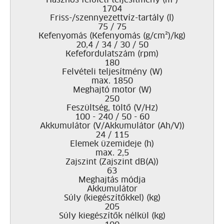
Hasznos felületi teljesítmény (m²)
1704
Friss-/szennyezettvíz-tartály (l)
75 / 75
Kefenyomás (Kefenyomás (g/cm²)/kg)
20,4 / 34 / 30 / 50
Kefefordulatszám (rpm)
180
Felvételi teljesítmény (W)
max. 1850
Meghajtó motor (W)
250
Feszültség, töltő (V/Hz)
100 - 240 / 50 - 60
Akkumulátor (V/Akkumulátor (Ah/V))
24 / 115
Elemek üzemideje (h)
max. 2,5
Zajszint (Zajszint dB(A))
63
Meghajtás módja
Akkumulátor
Súly (kiegészítőkkel) (kg)
205
Súly kiegészítők nélkül (kg)