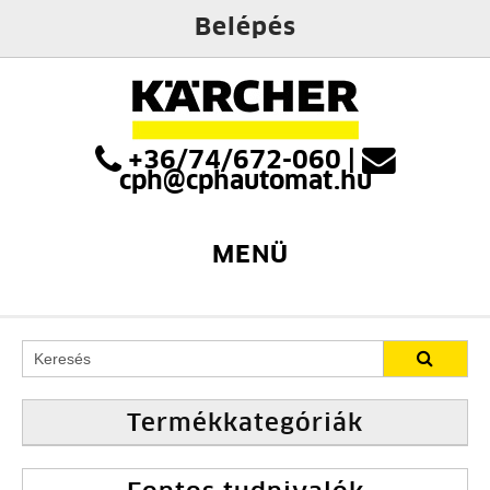
Belépés
+36/74/672-060
|
cph@cphautomat.hu
MENÜ
Termékkategóriák