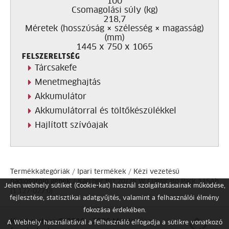
100
Csomagolási súly (kg)
218,7
Méretek (hosszúság × szélesség × magasság)
(mm)
1445 x 750 x 1065
FELSZERELTSÉG
Tárcsakefe
Menetmeghajtás
Akkumulátor
Akkumulátorral és töltőkészülékkel
Hajlított szívóajak
Termékkategóriák
/
Ipari termékek
/
Kézi vezetésű
padlósúroló gépek
/ Kärcher BD 70/75 W Classic Bp Pack 115Ah
Jelen webhely sütiket (Cookie-kat) használ szolgáltatásainak működése,
(1.127-027.0)
fejlesztése, statisztikai adatgyűjtés, valamint a felhasználói élmény
fokozása érdekében.
Karcherstore © 2016 - 2026 Minden jog
A Webhely használatával a felhasználó elfogadja a sütikre vonatkozó