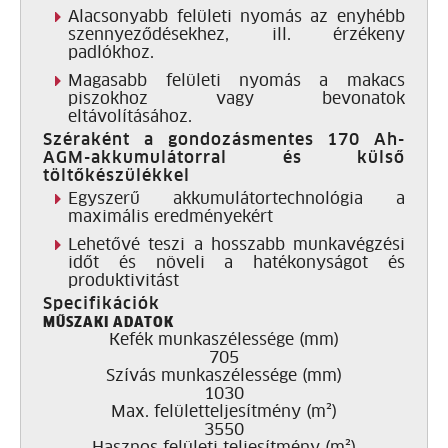
Alacsonyabb felületi nyomás az enyhébb
szennyeződésekhez, ill. érzékeny
padlókhoz.
Magasabb felületi nyomás a makacs
piszokhoz vagy bevonatok
eltávolításához.
Széraként a gondozásmentes 170 Ah-
AGM-akkumulátorral és külső
töltőkészülékkel
Egyszerű akkumulátortechnológia a
maximális eredményekért
Lehetővé teszi a hosszabb munkavégzési
időt és növeli a hatékonyságot és
produktivitást
Specifikációk
MŰSZAKI ADATOK
Kefék munkaszélessége (mm)
705
Szívás munkaszélessége (mm)
1030
Max. felületteljesítmény (m²)
3550