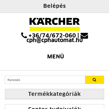
Belépés
+36/74/672-060
|
cph@cphautomat.hu
MENÜ
Termékkategóriák