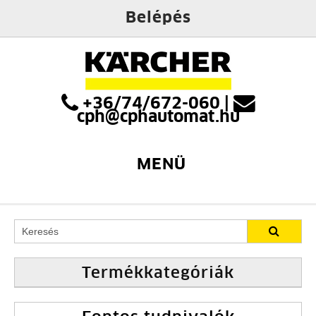
Belépés
+36/74/672-060
|
cph@cphautomat.hu
MENÜ
Termékkategóriák